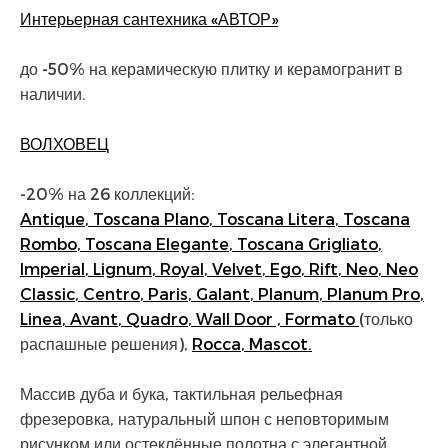
Интерьерная сантехника «АВТОР»
до -50% на керамическую плитку и керамогранит в
наличии.
ВОЛХОВЕЦ
-20% на 26 коллекций:
Antique
,
Toscana Plano
,
Toscana Litera
,
Toscana
Rombo
,
Toscana Elegante
,
Toscana Grigliato
,
Imperial
,
Lignum
,
Royal
,
Velvet
,
Ego
,
Rift
,
Neo
,
Neo
Classic
,
Centro
,
Paris
,
Galant
,
Planum
,
Planum Pro
,
Linea
,
Avant
,
Quadro
,
Wall Door
,
Formato
(только
распашные решения),
Rocca
,
Mascot
.
Массив дуба и бука, тактильная рельефная
фрезеровка, натуральный шпон с неповторимым
рисунком или остеклённые полотна с элегантной