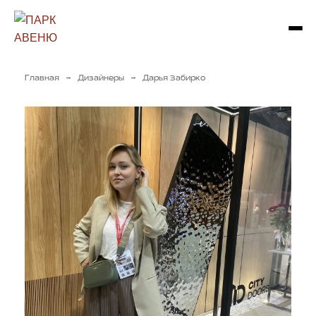
→
→
Главная
Дизайнеры
Дарья Забирко