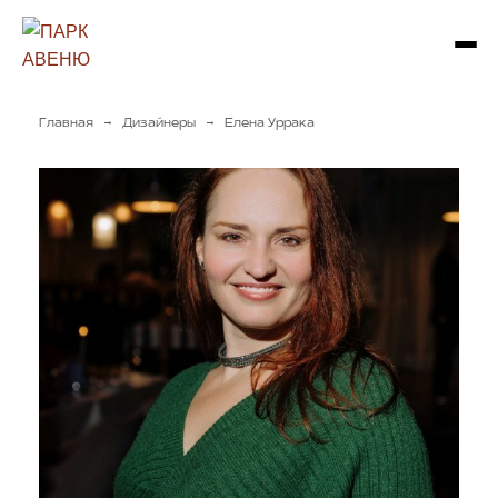
→
→
Главная
Дизайнеры
Елена Уррака