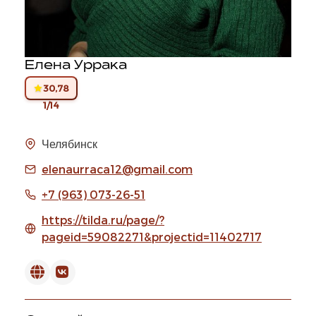
Елена Уррака
30,78
1/14
Челябинск
elenaurraca12@gmail.com
+7 (963) 073-26-51
https://tilda.ru/page/?
pageid=59082271&projectid=11402717