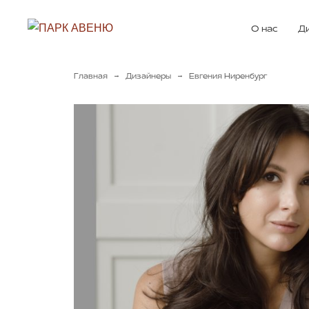
О нас
Д
→
→
Главная
Дизайнеры
Евгения Ниренбург