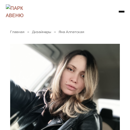
→
→
Главная
Дизайнеры
Яна Алпатская