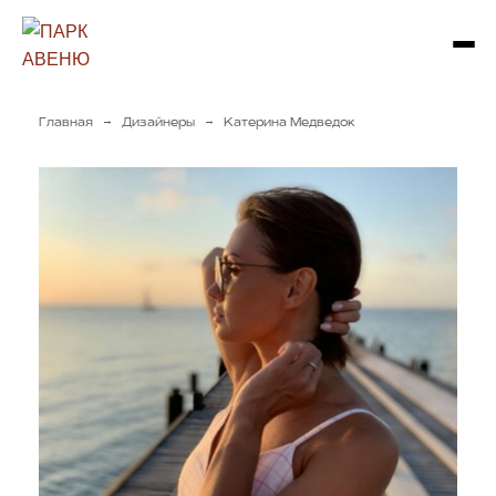
→
→
Главная
Дизайнеры
Катерина Медведок