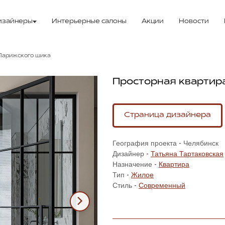
изайнеры
Интерьерные салоны
Акции
Новости
 Парижского шика
Просторная квартир
Страница дизайнера
География проекта - Челябинск
Дизайнер -
Татьяна Тартаковская
Назначение -
Квартира
Тип -
Жилое
Стиль -
Современный