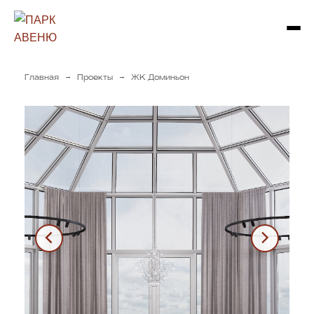
→
→
Главная
Проекты
ЖК Доминьон