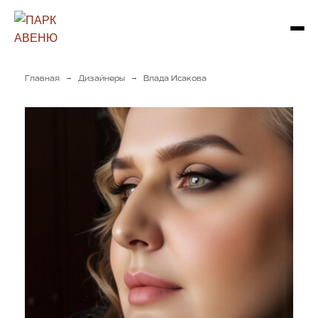
→
→
Главная
Дизайнеры
Влада Исакова