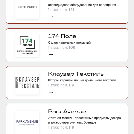
светодиодное оборудование для освещения
1 этаж, пом. 121
→
174 Пола
Салон напольных покрытий
1 этаж, пом. 109
→
Клаузер Текстиль
Шторы, карнизы, пошив домашнего текстиля
1 этаж, пом. 119
→
Park Avenue
Элитная мебель, престижные предметы декора
и аксессуары элитных брендов
1 этаж, пом. 119
→